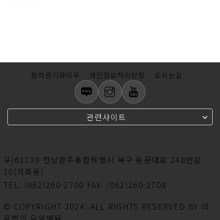
환자권리와의무
개인정보처리방침
오시는길
관련사이트
우)61139 전남광주통합특별시 북구 동문대로 248번길
10(각화동)
TEL:
(062)260-2700
FAX:
(062)260-2708
© COPYRIGHT 2024. ALL RIGHTS RESERVED BY
의
료법인 우암병원