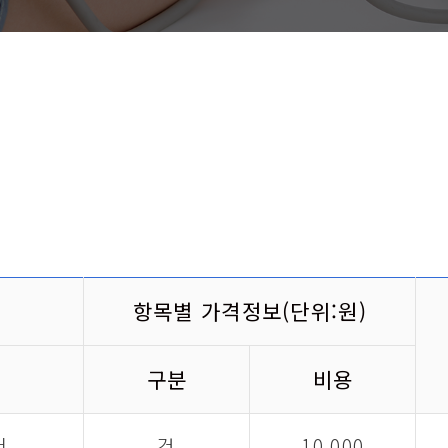
항목별 가격정보(단위:원)
구분
비용
서
건
10,000