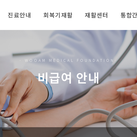
진료안내
회복기재활
재활센터
통합
시간 안내
재활센터 소개
원 안내
뇌·신경계 재활
여 안내
수술 후 재활
- WOOAM MEDICAL FOUNDATION-
로봇재활
비급여 안내
언어재활
찾아가는 방문재활