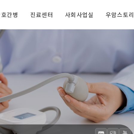
간호간병
진료센터
사회사업실
우암스토
외래진료
사회사업실 소개
병원소식
인공신장실
주요 지원 서비스
재활 건강 자료실
종합검진센터
알기 쉬운 복지정보 (FAQ)
서식 다운로드
통증클리닉
종교 활동 안내
인재 채용