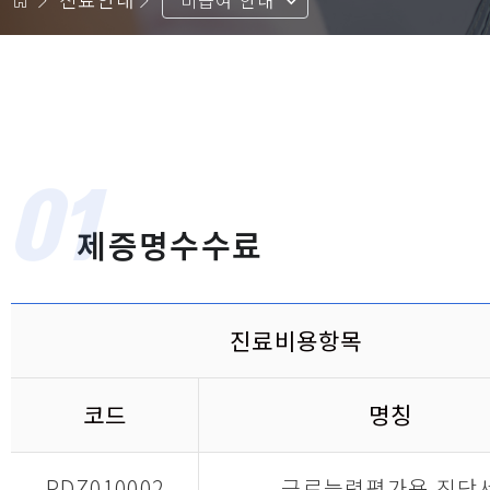
비급여 안내
01
제증명수수료
진료비용항목
코드
명칭
PDZ010002
근로능력평가용 진단