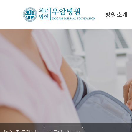
병원소개
인사말
진료
우암의료재단 연혁
입퇴
비전 & 미션
비급
의료진 소개
병원시설
오시는 길
진료안내