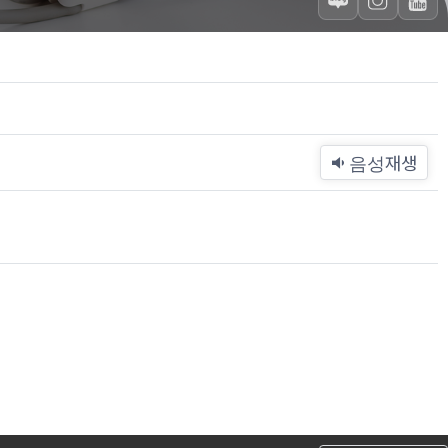
재생
음성