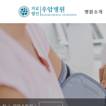
병원소개
인사말
진료
우암의료재단 연혁
입퇴
비전 & 미션
비급
의료진 소개
병원시설
오시는 길
우암스토리