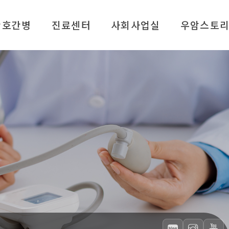
간호간병
진료센터
사회사업실
우암스토
외래진료
사회사업실 소개
병원소식
인공신장실
주요 지원 서비스
재활 건강 자료실
종합검진센터
알기 쉬운 복지정보 (FAQ)
서식 다운로드
통증클리닉
종교 활동 안내
인재 채용