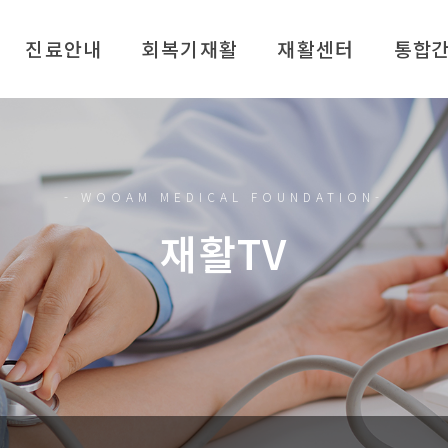
진료안내
회복기재활
재활센터
통합
시간 안내
재활센터 소개
원 안내
뇌·신경계 재활
여 안내
수술 후 재활
- WOOAM MEDICAL FOUNDATION-
로봇재활
재활TV
언어재활
찾아가는 방문재활