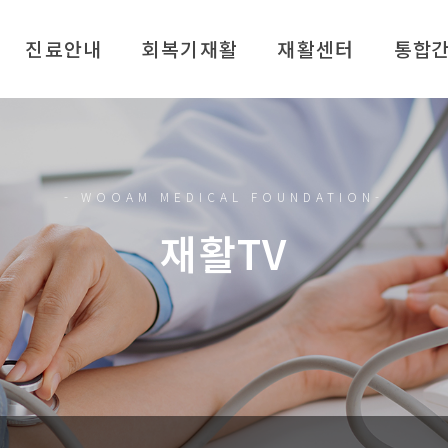
진료안내
회복기재활
재활센터
통합
시간 안내
재활센터 소개
원 안내
뇌·신경계 재활
여 안내
수술 후 재활
- WOOAM MEDICAL FOUNDATION-
로봇재활
재활TV
언어재활
찾아가는 방문재활