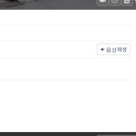
재생
음성