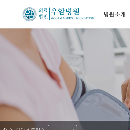
병원소개
인사말
진료
우암의료재단 연혁
입퇴
비전 & 미션
비급
의료진 소개
병원시설
오시는 길
우암스토리