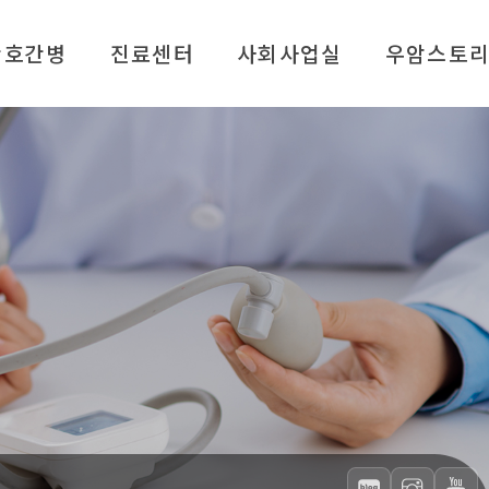
간호간병
진료센터
사회사업실
우암스토
외래진료
사회사업실 소개
병원소식
인공신장실
주요 지원 서비스
재활 건강 자료실
종합검진센터
알기 쉬운 복지정보 (FAQ)
서식 다운로드
통증클리닉
종교 활동 안내
인재 채용