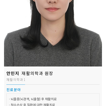
안민지
재활의학과 원장
재활의학과1
진료분야
· 뇌졸중(뇌경색, 뇌출혈) 후 재활치료
· 척수손상 후 질환에 대한 재활치료