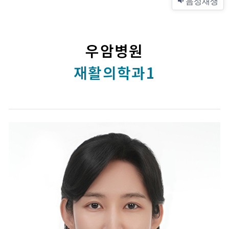
음성재생
우암병원
재활의학과1